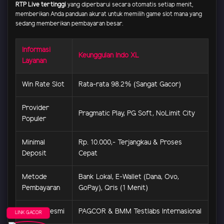
RTP Live tertinggi
yang diperbarui secara otomatis setiap menit,
memberikan Anda panduan akurat untuk memilih game slot mana yang
sedang memberikan pembayaran besar.
Informasi
Keunggulan Indo XL
Layanan
Win Rate Slot
Rata-rata 98.2% (Sangat Gacor)
Provider
Pragmatic Play, PG Soft, NoLimit City
Populer
Minimal
Rp. 10.000,- Terjangkau & Proses
Deposit
Cepat
Metode
Bank Lokal, E-Wallet (Dana, Ovo,
Pembayaran
GoPay), Qris (1 Menit)
Lisensi Resmi
PAGCOR & BMM Testlabs Internasional
LINK GACOR