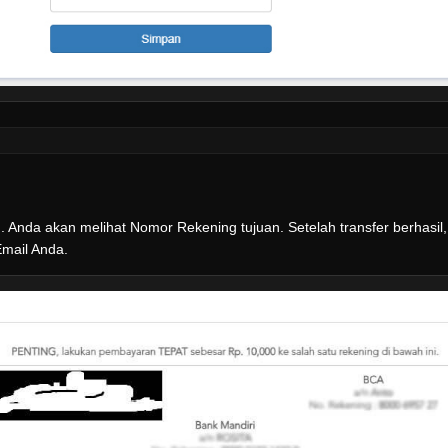
 Anda akan melihat Nomor Rekening tujuan. Setelah transfer berhasil
Email Anda.