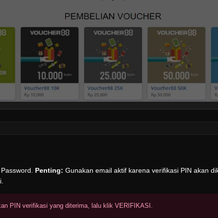
n Password.
Penting:
Gunakan email aktif karena verifikasi PIN akan di
i.
 PIN verifikasi yang diterima, lalu klik VERIFIKASI.