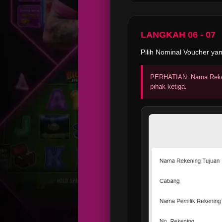
LANGKAH 06 - 07
Pilih Nominal Voucher yan
PERHATIAN: Nama Rekeni
pihak ketiga.