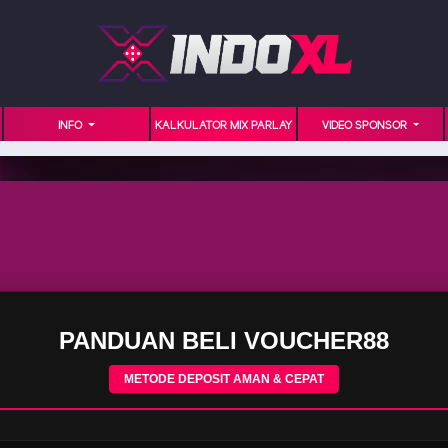
INFO
KALKULATOR MIX PARLAY
VIDEO SPONSOR
PANDUAN BELI VOUCHER88
METODE DEPOSIT AMAN & CEPAT