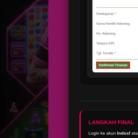
LANGKAH FINAL
Login ke akun
Indoxl
at