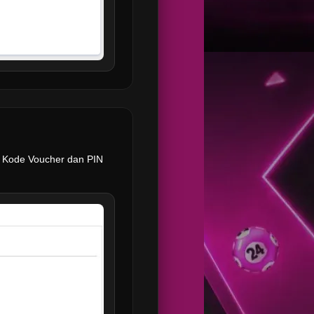
, Kode Voucher dan PIN