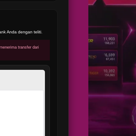
nk Anda dengan teliti.
enerima transfer dari