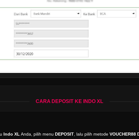
CARA DEPOSIT KE INDO XL
au
Indo XL
Anda, pilih menu
DEPOSIT
, lalu pilih metode
VOUCHER88 